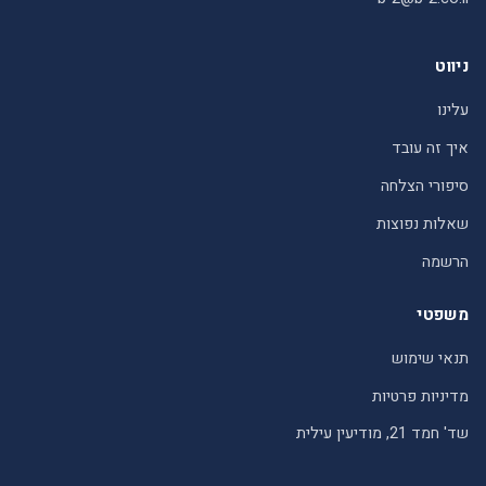
ניווט
עלינו
איך זה עובד
סיפורי הצלחה
שאלות נפוצות
הרשמה
משפטי
תנאי שימוש
מדיניות פרטיות
שד' חמד 21, מודיעין עילית
© 2026 חברותא – עמותת איילת השחר. כל הזכויות שמורות.
תנאי שימוש
|
מדיניות פרטיות