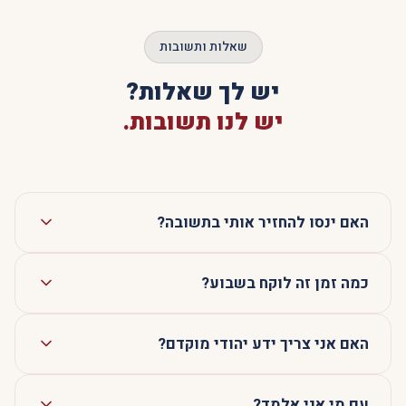
יש לך שאלות?
יש לנו תשובות.
האם ינסו להחזיר אותי בתשובה?
בשום פנים ואופן לא. חברותא מבוסס על עיקרון אחד:
כמה זמן זה לוקח בשבוע?
שיח בגובה העיניים, ללא שיפוט, ללא ניסיון לשנות את
אורח חייך. שני הצדדים לומדים ומתעשרים מהפגישה.
כחצי שעה בשבוע בלבד – בזמן שנוח לך, בשיחת טלפון.
האם אני צריך ידע יהודי מוקדם?
ללא שיעורי בית, ללא לחץ.
ממש לא! הלימוד מותאם לרמתך ולתחומי העניין שלך.
עם מי אני אלמד?
מתחילים מהאלף-בית? מעולה. יש לך ידע? גם מעולה.
אנחנו נמצא לך חברותא מתאים.
עם אדם שהצוות שלנו שידך לך בקפידה – מישהו