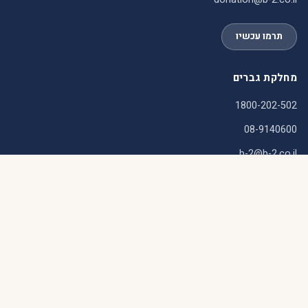
תרמו עכשיו
מחלקת גברים
1800-202-502
08-9140600
b-2@b-2.co.il
ניווט
עלינו
איך זה עובד
סיפורי הצלחה
שאלות נפוצות