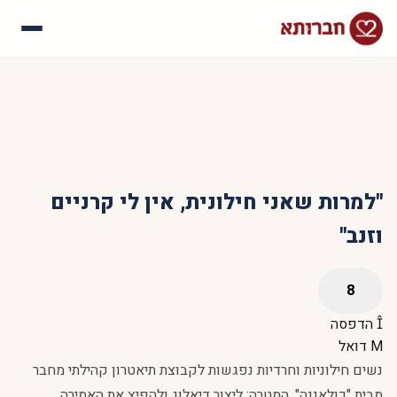
עלינו
איך זה עובד
סיפורי הצלחה
שאלות נפוצות
"למרות שאני חילונית, אין לי קרניים
וזנב"
הדפסה
דואל
נשים חילוניות וחרדיות נפגשות לקבוצת תיאטרון קהילתי מחבר
מבית "כולאננה". המטרה: ליצור דיאלוג ולהפיץ את האמירה