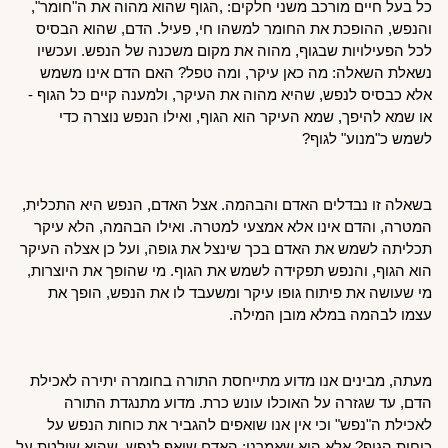
כל בעל חיים מורכב משני חלקים: ,הגוף שהוא מהוה את ה"חומר", 
והנפש, ההופכת את החומר למשהו חי, פעיל. הדם, שהוא הבסיס 
לכל הפעילויות שבגוף, מהוה את מקום משכנה של הנפש. ועכשיו 
נשאלת השאלה: מה כאן עיקר, ומה טפל? האם הדם אינו משמש 
אלא כבסיס לנפש, שהיא מהוה את העיקר, ולמענה קיים כל הגוף - 
או שמא להיפך, שמא העיקר הוא הגוף, ואילו הנפש נוצרה כדי 
לשמש כ"מנוע" לגוף?
בשאלה זו נבדלים האדם והבהמה. אצל האדם, הנפש היא התכלית, 
המטרה, והדם אינו אלא אמצעי למטרה. ואילו הבהמה, הלא עיקר 
תכליתה לשמש את האדם בכך שינצל את גופה, ועל כן אצלה העיקר 
הוא הגוף, והנפש תפקידה לשמש את הגוף. מי שהופך את היוצרות, 
מי שעושה את פיתוח גופו עיקר ומשעבד לו את הנפש, הופך את 
עצמו לבהמה במלא מובן המילה.
מעתה, מבינים אנו מדוע מתייחסת התורה בחומרה יתירה לאכילת 
הדם, עד שגזרה על האוכלו עונש כרת. מדוע מתנגדת התורה 
לאכילת ה"נפש" וכי אין אנו שואפים להגביר את כוחות הנפש על 
כוחות הגוף? אלא הוא שאמרנו: האדם שואף לנפש, שהיא שולטת על 