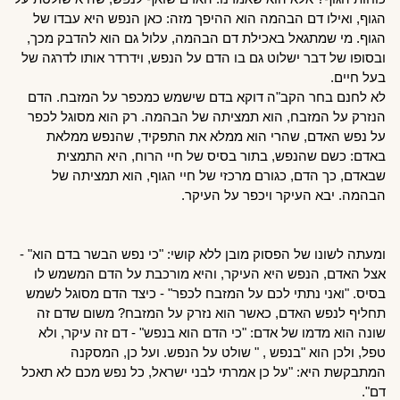
הגוף, ואילו דם הבהמה הוא ההיפך מזה: כאן הנפש היא עבדו של 
הגוף. מי שמתגאל באכילת דם הבהמה, עלול גם הוא להדבק מכך, 
ובסופו של דבר ישלוט גם בו הדם על הנפש, וידרדר אותו לדרגה של 
בעל חיים.
לא לחנם בחר הקב"ה דוקא בדם שישמש כמכפר על המזבח. הדם 
הנזרק על המזבח, הוא תמציתה של הבהמה. רק הוא מסוגל לכפר 
על נפש האדם, שהרי הוא ממלא את התפקיד, שהנפש ממלאת 
באדם: כשם שהנפש, בתור בסיס של חיי הרוח, היא התמצית 
שבאדם, כך הדם, כגורם מרכזי של חיי הגוף, הוא תמציתה של 
הבהמה. יבא העיקר ויכפר על העיקר.
ומעתה לשונו של הפסוק מובן ללא קושי: "כי נפש הבשר בדם הוא" - 
אצל האדם, הנפש היא העיקר, והיא מורכבת על הדם המשמש לו 
בסיס. "ואני נתתי לכם על המזבח לכפר" - כיצד הדם מסוגל לשמש 
תחליף לנפש האדם, כאשר הוא נזרק על המזבח? משום שדם זה 
שונה הוא מדמו של אדם: "כי הדם הוא בנפש" - דם זה עיקר, ולא 
טפל, ולכן הוא "בנפש , " שולט על הנפש. ועל כן, המסקנה 
המתבקשת היא: "על כן אמרתי לבני ישראל, כל נפש מכם לא תאכל 
דם".