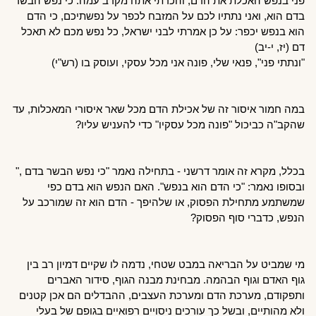
פני בנפש האכלת את הדם, והכרתי אתה מקרב עמה: כי נפש הבשר 
בדם הוא, ואני נתתיו לכם על המזבח לכפר על נפשתיכם, כי הדם 
הוא בנפש יכפר: על כן אמרתי לבני ישראל, כל נפש מכם לא תאכל 
דם (יז, י-יב)
"ונתתי פני", פנאי שלי, פונה אני מכל עסקי, ועוסק בו (רש"י)
במה חמור איסור זה של אכילת הדם מכל שאר איסורי המאכלות, עד 
שהקב"ה כביכול "פונה מכל עסקיו" כדי להעניש עליו?
בכלל, מקרא זה אומר דרשני - בתחילה נאמר "כי נפש הבשר בדם ," 
ובסופו נאמר: "כי הדם הוא בנפש". האם הנפש הוא בדם כפי 
שמשתמע מתחילת הפסוק, או שלהיפך - הדם הוא זה שמורכב על 
הנפש, כדברי סוף הפסוק?
מי שמביט על הבריאה במבט שטחי, נדמה לו שקיים דמיון רב בין 
גוף האדם וגוף הבהמה. מבחינת מבנה הגוף, סידור האברים 
ותפקודם, מערכת הדם ומערכת העצבים, ההבדלים הם אכן קטנים 
ולא מהותיים, ובשל כך עורכים ניסויים רפואיים בגופם של בעלי 