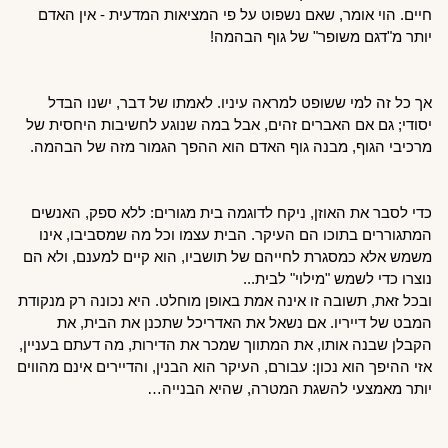
חיים. הוי אומר, שאם נשפוט על פי המציאות המדעית - אין האדם 
יותר מ"דגם משופר" של גוף הבהמה!
אך כל זה למי ששופט למראה עיניו. לאמתו של דבר, ישנו הבדל 
יסודי; גם אם האברים זהים, אבל במה שנוגע לחשיבות היחסית של 
מרכיבי הגוף, מבנה גוף האדם הוא ההפך הגמור מזה של הבהמה.
כדי לסבר את האוזן, ניקח לדוגמה בית מגורים: ללא ספק, האנשים 
המתגוררים בתוכו הם העיקר. הבית עצמו וכל מה שמסביבו, אינו 
משמש אלא כמסגרת לחייהם של תושביו, הוא קיים למענם, ולא הם 
נוצרו כדי לשמש "מילוי" לבית...
ובכל זאת, תשובה זו אינה אמת באופן מוחלט. היא נכונה רק מנקודת 
המבט של דייריו. אם נשאל את האדריכל שתכנן את הבית, את 
הקבלן שבנה אותו, את המתווך שמכר את הדירות, מה דעתם בעניין, 
אזי ההיפך הוא נכון: עבורם, העיקר הוא הבנין, והדיירים אינם מהווים 
יותר מאמצעי להשגת המטרה, שהיא הבנייה… 